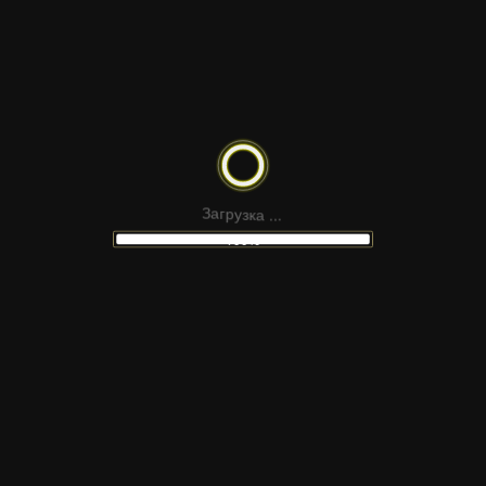
.
.
.
а
к
з
у
р
З
а
г
100%