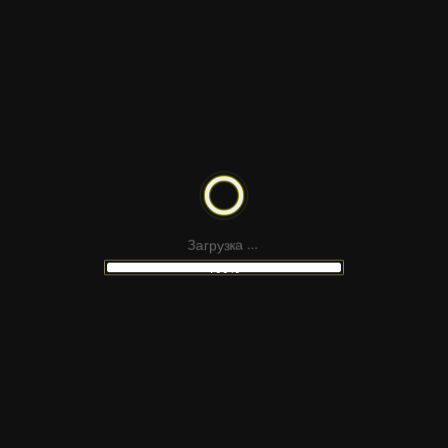
з
у
р
г
к
а
а
З
.
.
.
100%