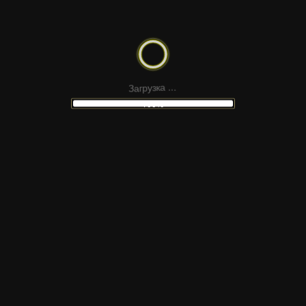
З
а
г
р
.
у
з
.
к
а
.
100%