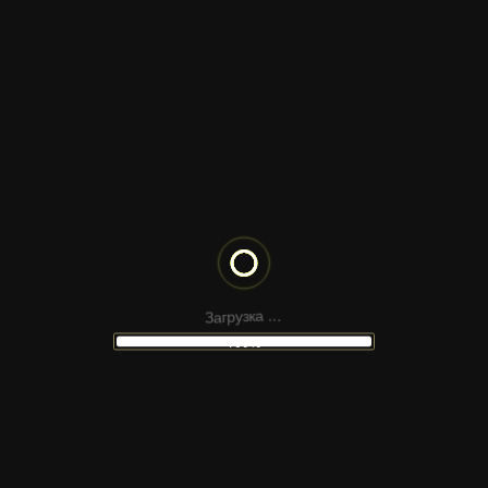
МНОГОСТРАНИЧНЫЙ САЙТ —
ОБОРУДОВАНИЕ ДЛЯ МОЙКИ
ИНТЕРНЕТ-МАГАЗИН
ДИЗАЙНЕРСКИХ СВЕТИЛЬНИКОВ
ИНТЕРНЕТ МАГАЗИН — ТОВАРЫ
З
а
.
г
.
р
у
.
з
к
а
ДЛЯ ТАТУ МАСТЕРОВ
100%