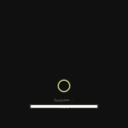
РЕМОНТ И ЗВОНОК
а
З
г
р
у
з
к
а
.
.
.
100%
ЛЁГКИЕ ВОЛНЫ СВЕТА