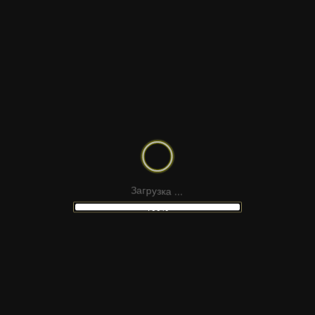
.
а
к
.
з
у
.
р
г
а
З
100%
НЕ НАШЛИ