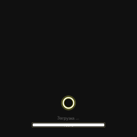
ТЕМАТИКА
ФОРМАТ САЙТА
РЕАЛИСТИЧНЫЙ ДОЖДЬ
МОЛНИЯ
ДОЖДЬ
р
г
а
у
З
з
к
а
.
.
.
100%