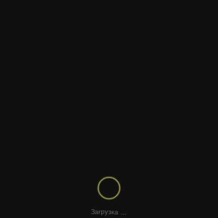
ТЕМАТИКА
ФОРМАТ САЙТА
СВЕТОВОЕ ШОУ
ТАНЦУЮЩИЙ ПОДРОСТОК
РЕТРО АТМОСФЕРА 70-Х
МУЗЫКА И НЕОНОВЫЕ ЛИНИИ
МУЗЫКАЛЬНЫЕ НОТЫ — ВОЛНА
HAPPY WOMAN DANCING WITH
HEADPHONES | STOCK FOOTAGE
ИГРА НА СКРИПКЕ КРУПНЫМ
ПЛАНОМ
.
.
.
а
к
з
у
р
г
З
а