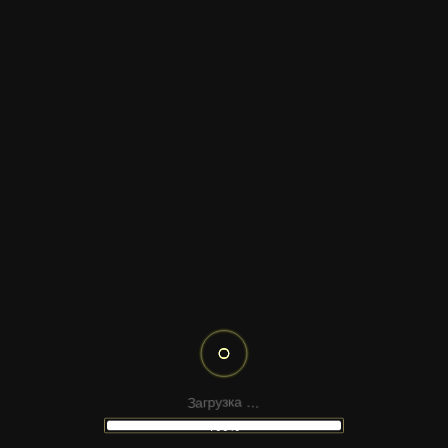
ТЕМАТИКА
ФОРМАТ САЙТА
ЗОЛОТОЙ ДОЖДЬ КОНФЕТТИ
КОНФЕТТИ ВЗРЫВ
ВСПЛЕСК КОНФЕТТИ
ЗОЛОТОЕ КОНФЕТТИ
ЗОЛОТОЕ КОНФЕТТИ И РАДУГА
.
.
.
а
к
З
з
а
г
у
р
100%