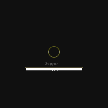
.
.
.
а
к
з
у
З
р
а
г
100%
НЕ НАШЛИ