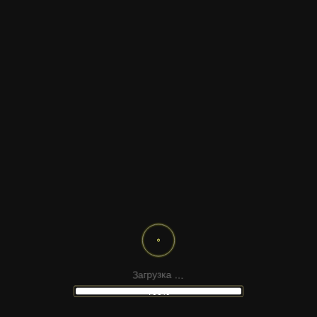
ТЕМАТИКА
ФОРМАТ САЙТА
СМАРТФОН С ХРОМАКЕЕМ
ДЕТСКИЙ СОН СО СКРИНОМ
ГРУЗОВИК С ЗЕЛЁНЫМ ЭКРАНОМ
.
.
.
а
к
з
у
З
а
р
г
100%