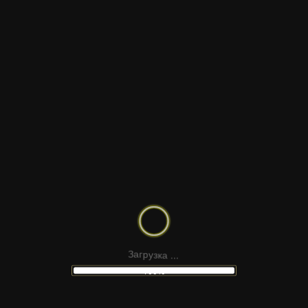
ТЕМАТИКА
ФОРМАТ САЙТА
КУРИНЫЕ КРЫЛЫШКИ НА ГРИЛЕ
ЖАРКА КУРИНОГО ФИЛЕ
а
к
з
у
.
р
.
г
.
а
З
100%