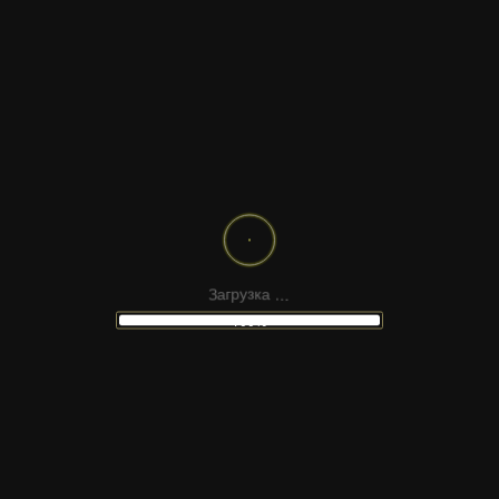
.
.
.
а
к
з
З
у
а
г
р
100%
НЕ НАШЛИ