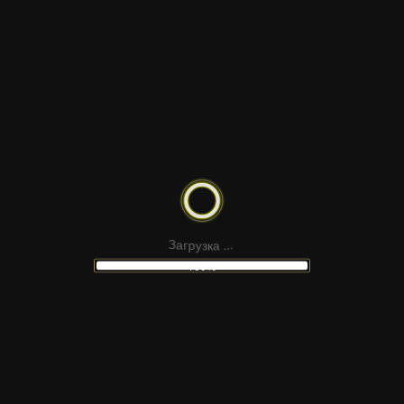
у
з
р
г
к
а
З
а
.
.
.
100%
НЕ НАШЛИ