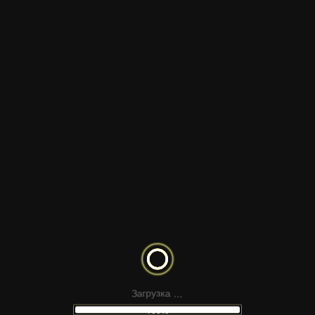
ТЕМАТИКА
ФОРМАТ САЙТА
СТИЛЬНАЯ ГОСТИНАЯ
ОРАНЖЕВЫЙ ФОН И СТЕКЛЯННАЯ
РАМКА
ТВОРЧЕСКИЙ ЭКСПЕРТ И
ТЕМНЫЙ ИНТЕРФЕЙС С
ВИЗУАЛЬНЫЙ ДИЗАЙН
РЕЙТИНГОМ
UI-ДИЗАЙНЕР ЗА РАБОТОЙ
.
.
.
а
к
з
у
З
р
а
г
100%