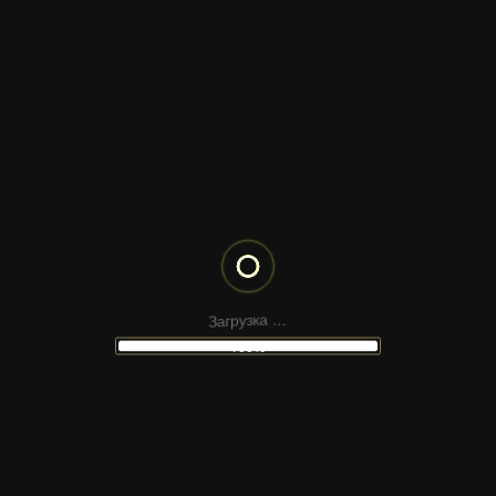
З
.
а
.
г
.
р
а
у
з
к
100%