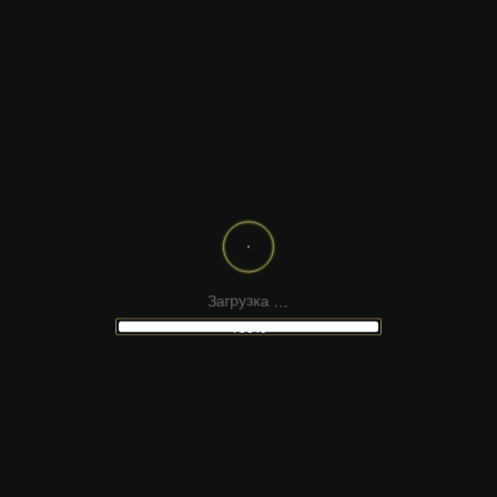
.
.
.
а
к
з
у
р
З
а
г
100%
НЕ НАШЛИ