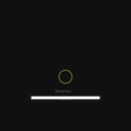
КОЛЛЕКЦИЯ ДЫМА
.
.
.
а
к
з
З
а
у
г
р
100%
РАБОТА ТРАКТОРА