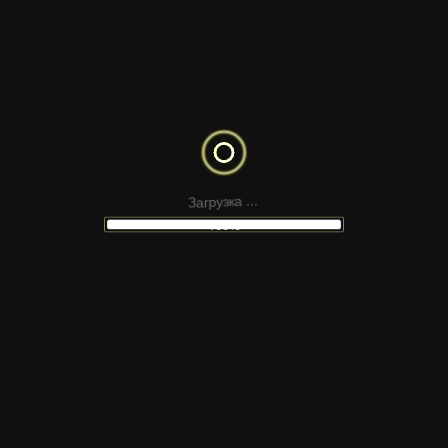
SACRAMENTO
LLETRAFERIDA
CYRILLIC
З
а
г
р
у
.
з
к
.
а
.
100%
НЕ НАШЛИ
ПОДХОДЯЩИЙ МАКЕТ