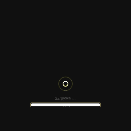
Квиз
Десктопная, планшетная и мобильная версия
МАКЕТ
САЙТА
ПОНРАВИЛСЯ
МАКЕТ?
З
.
а
.
г
.
р
а
у
з
к
100%
ДРУГИЕ
МАКЕТЫ