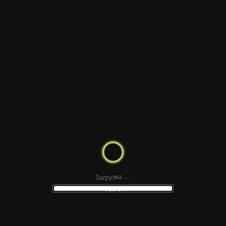
Страницы статей
Контакты
Десктопная и мобильная версии
МАКЕТ
САЙТА
ПОНРАВИЛСЯ
МАКЕТ?
З
а
г
р
.
у
з
.
к
а
.
100%