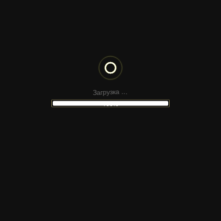
LANDING PAGE — ПРИЛОЖЕНИЕ
МНОГОСТРАНИЧНЫЙ САЙТ —
АПТЕКА
З
.
а
.
г
.
р
а
у
з
к
100%
LANDING PAGE — КОСМЕТИКА
МНОГОСТРАНИЧНЫЙ САЙТ —
АВТОМОБИЛЬНЫЙ АУКЦИОН