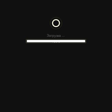
SACRAMENTO
LLETRAFERIDA
CYRILLIC
р
г
а
у
З
з
к
а
.
.
.
100%
НЕ НАШЛИ
ПОДХОДЯЩИЙ МАКЕТ
 сайтов Figma, шаблонов для соцсетей, презен
атериалов для монтажа — в наших каналах Tel
ную платформу и подпишитесь, чтобы получать