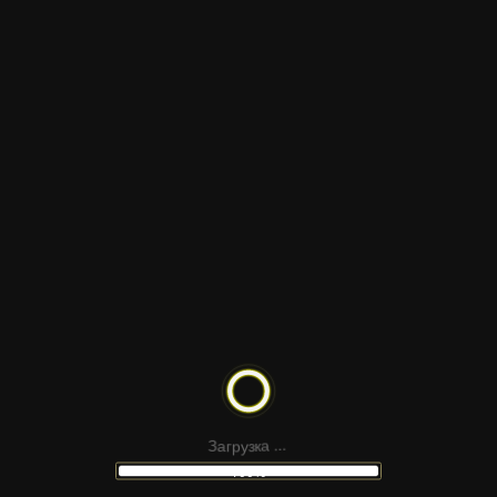
ДРУГИЕ
ЛОГОТИП СКОРОСТНЫХ ЛИНИЙ
р
г
у
а
З
з
к
а
.
.
.
100%