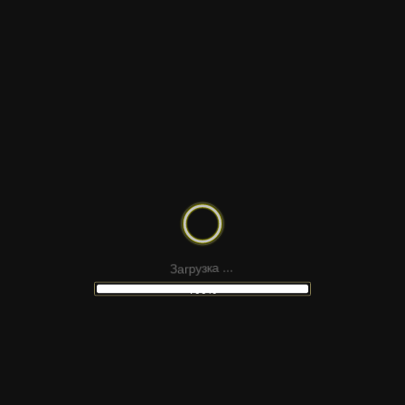
КРУПНЫЕ ЗАГОЛОВКИ
а
З
г
р
у
з
к
а
.
.
.
GLASS OVERLAYS | AFTER EFFECTS
100%