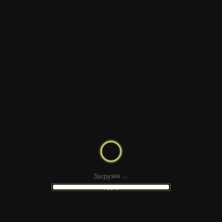
ФЭШН ФОКУС
а
З
г
р
у
з
к
а
.
.
.
100%
Z FOLD SCREEN MOCKUP | PREMIERE PRO