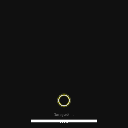
тёмном фоне создают атмосферу уличного стиля.
Анимация подойдёт для музыкальных клипов,
трейлеров и динамичных заставок.
ДРУГИЕ
ШАБЛОНЫ
З
а
г
.
р
.
у
з
.
к
а
100%