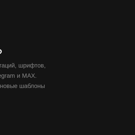
?
таций, шрифтов,
egram и MAX.
 новые шаблоны