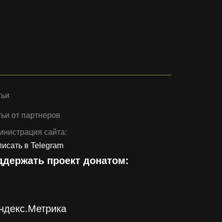
тьи
ьи от партнеров
инистрация сайта:
исать в Telegram
ддержать проект донатом: