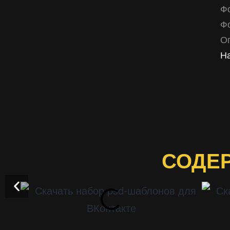
Ф
Ф
О
На
СОДЕ