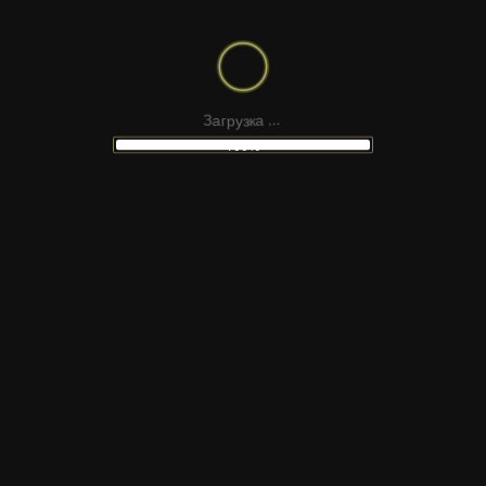
ДРУГИЕ
ШРИФТЫ
р
г
у
а
З
з
к
а
.
.
.
MOLLI WRITES
AMIAK NHZDN
100%
SACRAMENTO CYRILLIC
LLETRAFERIDA
НЕ НАШЛИ
ПОДХОДЯЩИЙ