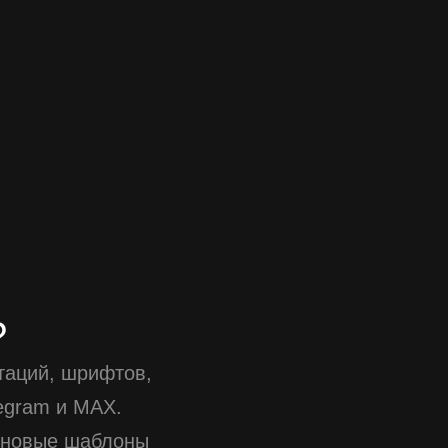
?
таций, шрифтов,
egram и MAX.
 новые шаблоны