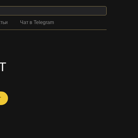
тьи
Чат в Telegram
Т
т