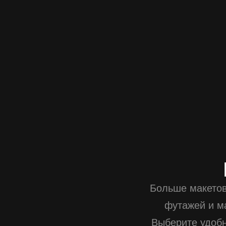
Больше макетов
футажей и м
Выберите удоб