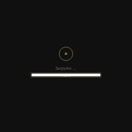
LANDING PAGE — ПРИЛОЖЕНИЕ
МНОГОСТРАНИЧНЫЙ САЙТ —
АПТЕКА
.
.
.
а
к
З
з
а
г
у
р
100%
LANDING PAGE — КОСМЕТИКА
МНОГОСТРАНИЧНЫЙ САЙТ —
АВТОМОБИЛЬНЫЙ АУКЦИОН