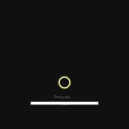
Пополнение
Десктопная версия
МАКЕТ
САЙТА
ПОНРАВИЛСЯ
МАКЕТ?
з
к
у
р
а
г
.
а
.
З
.
100%
ДРУГИЕ
МАКЕТЫ