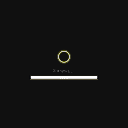
ДРУГИЕ
МАКЕТЫ
LANDING PAGE — ПРИЛОЖЕНИЕ
МНОГОСТРАНИЧНЫЙ САЙТ —
АПТЕКА
а
к
з
у
.
р
.
г
.
а
З
100%
LANDING PAGE — КОСМЕТИКА
МНОГОСТРАНИЧНЫЙ САЙТ —