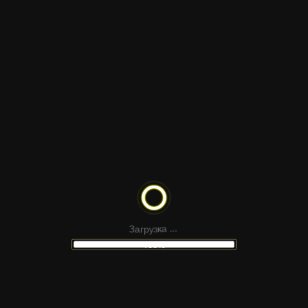
.
.
.
а
к
з
у
р
З
а
г
100%