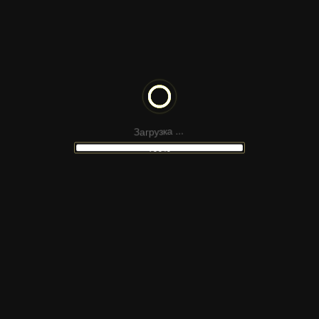
SS SHARDS MOTION
IMPRESSIV
GRAPHY INTRO | PREMIERE
ВСТУПЛЕНИ
З
а
г
р
у
з
.
к
а
.
.
100%
НЕ НАШЛИ
ПОДХОДЯЩИЙ МАКЕТ
 сайтов Figma, шаблонов для соцсетей, презен