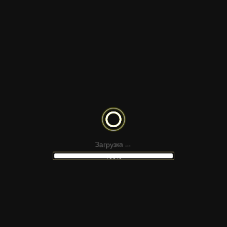
ТЁЖНОЕ РАСКРЫТИЕ
АНИМАЦИЯ
ОТИПА – ЭФФЕКТ СИНЕЙ
ТЕКСТА | FC
г
р
а
З
у
з
к
а
.
.
.
МЫ
100%