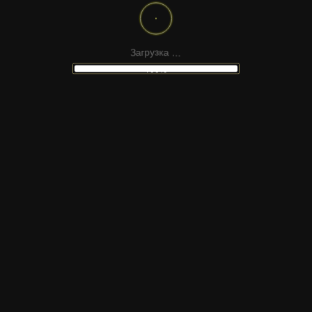
ШАБЛОНЫ
ДРУГИЕ
.
.
.
а
З
к
а
г
з
р
у
100%
НАБОР ИНСТРУМЕНТОВ ДЛЯ 3D-
ФОТОАНИМАЦИИ | FCPX & MOTION