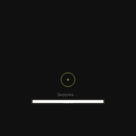
8‑БИТНАЯ ПОЛОСА ЗАГРУЗКИ
.
.
.
З
а
а
к
г
р
у
з
100%
ПРОЦЕССОР И РОБОТОТЕХНИКА