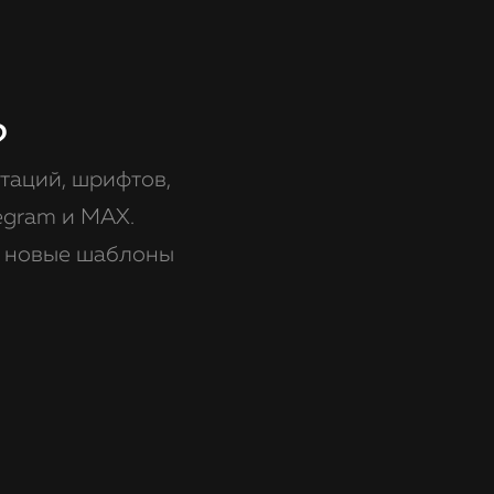
?
таций, шрифтов,
egram и MAX.
ь новые шаблоны