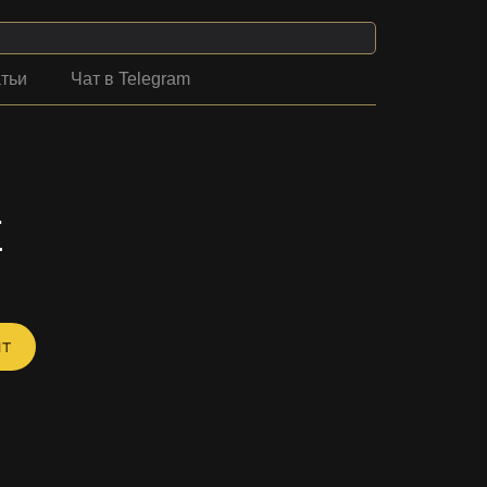
тьи
Чат в Telegram
Е
йт