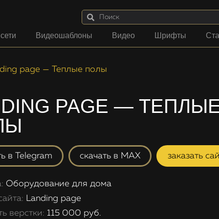
 сети
Видеошаблоны
Видео
Шрифты
Ста
ding page — Теплые полы
DING PAGE — ТЕПЛЫ
ЛЫ
ть в Telegram
скачать в MAX
заказать са
а:
Оборудование для дома
сайта:
Landing page
ть верстки:
115 000 руб.