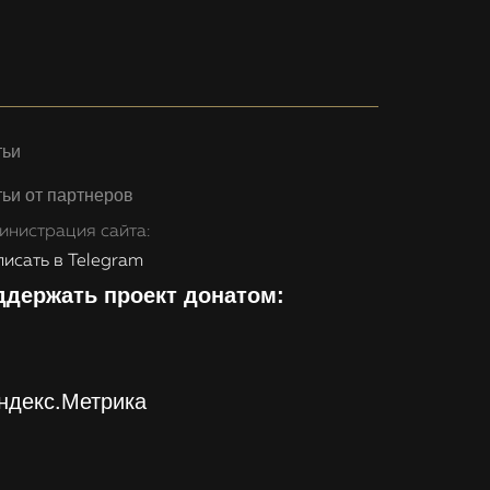
тьи
ьи от партнеров
инистрация сайта:
исать в Telegram
ддержать проект донатом: