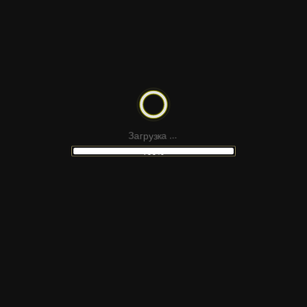
.
.
.
а
к
з
З
у
а
г
р
100%