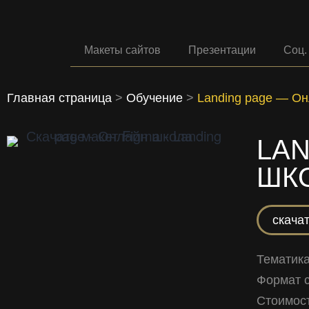
Макеты сайтов
Презентации
Соц.
Главная страница
>
Обучение
>
Landing page — О
LAN
ШК
скачат
Тематик
Формат 
Стоимост