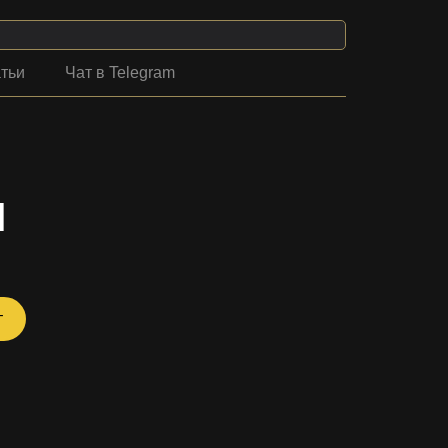
тьи
Чат в Telegram
Н
т