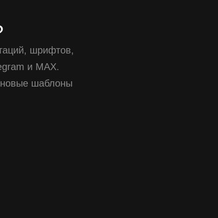
?
таций, шрифтов,
egram и MAX.
 новые шаблоны