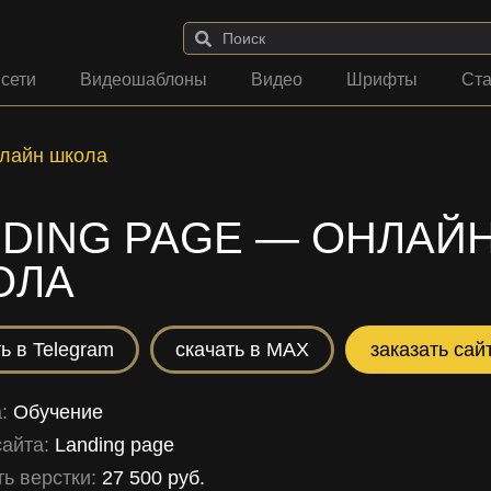
 сети
Видеошаблоны
Видео
Шрифты
Ста
нлайн школа
DING PAGE — ОНЛАЙ
ОЛА
ь в Telegram
скачать в MAX
заказать сай
а:
Обучение
сайта:
Landing page
ь верстки:
27 500 руб.