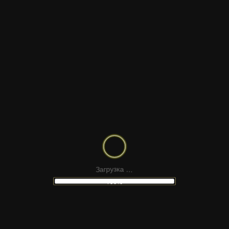
KZNAUTILUS POMPILIUS
скачать в Telegram
скачать в MAX
Раздел:
Шрифты
Написание:
Кириллица
и
Латиница
Формат файлов:
.
.
.
З
а
а
г
к
р
у
з
OTF
100%
Описание:
KZNautilus Pompilius — декоративный рукописный
шрифт с плавными линиями и выразительным