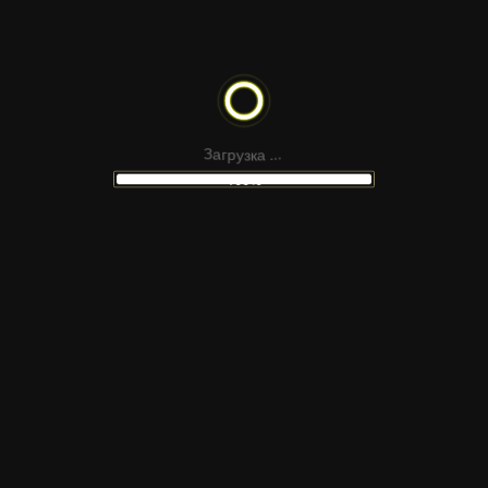
SACRAMENTO
LLETRAFERIDA
CYRILLIC
р
г
а
у
З
з
к
а
.
.
.
100%
НЕ НАШЛИ
ПОДХОДЯЩИЙ МАКЕТ
 сайтов Figma, шаблонов для соцсетей, презен
атериалов для монтажа — в наших каналах Tel
ную платформу и подпишитесь, чтобы получать