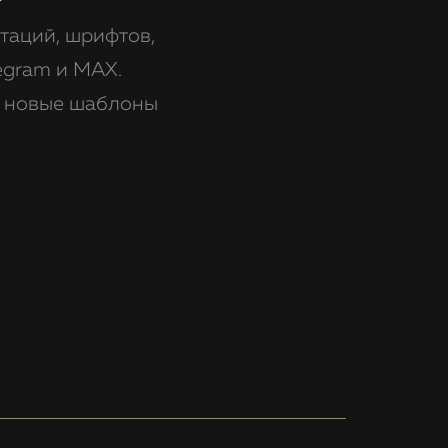
таций, шрифтов,
egram и MAX.
ь новые шаблоны