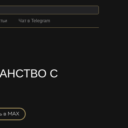
тьи
Чат в Telegram
АНСТВО С
ть в MAX