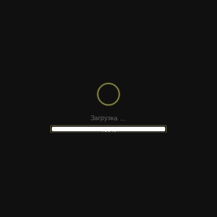
Описание:
Современный шрифт Kibanka Sans Serif — это
смелый и мощный шрифт, призванный заявить о
себе. Вдохновленный дизайном 2000-х годов,
Kibanka возвращается, чтобы представить
культовую атмосферу со свежим оттенком. Этот
шрифт — лучший выбор для создания
потрясающих плакатов, увлекательных
.
.
.
а
к
з
у
р
г
З
а
заголовков веб-сайтов и элегантного дизайна
100%
интерфейсов.
ПОНРАВИЛСЯ
ШРИФТ?