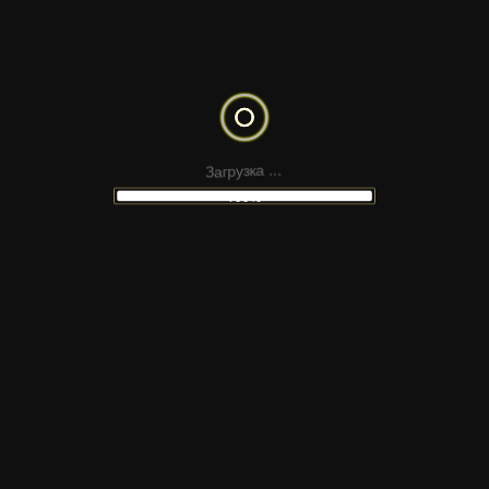
SACRAMENTO
LLETRAFERIDA
CYRILLIC
З
а
г
.
р
.
у
з
.
к
а
100%
НЕ НАШЛИ
ПОДХОДЯЩИЙ МАКЕТ
 сайтов Figma, шаблонов для соцсетей, презен
атериалов для монтажа — в наших каналах Tel
ную платформу и подпишитесь, чтобы получать