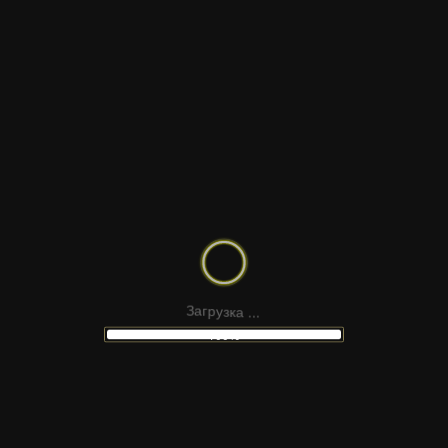
НЕОНОВОЕ ИНТРО ПОДКАСТА
.
.
а
к
.
з
у
р
г
а
З
100%
GOLDEN BALLOON TITLE | FCPX