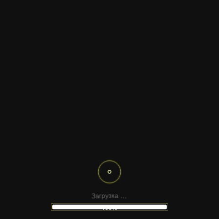
искрится переливами, создавая футуристический
вертикальный фон. Подойдёт для презентаций,
видеоназваний и абстрактных проектов.
ДРУГИЕ
ШАБЛОНЫ
.
.
.
а
к
з
З
а
у
г
р
100%