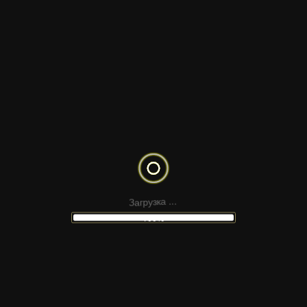
ограниченным доступом для транспорта.
Надежный сервис обычно учитывает:
объем и тип груза;
этаж и наличие лифта;
необходимость помощи грузчиков;
длину маршрута;
время подачи машины;
а
к
.
з
срочность заказа;
у
.
р
.
г
а
З
100%
особенности подъезда к месту
загрузки и выгрузки.
Если все эти нюансы обсуждаются заранее,
клиент получает более точный расчет