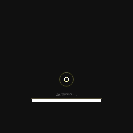
ДИСПЛЕИ МУЛЬТИМЕДИА — СЛАЙДЫ И
СЛАЙДЕРЫ
З
.
а
.
г
р
.
у
а
з
к
РОБОТИЗИРОВАННАЯ РУКА И ЛОГОТИП
100%